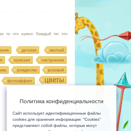
ах то что нужно. Каждый тег это
ения
детская
желтый
я
мужская
настроение
мка
рождество
розовый
цветы
фотоэффект
Политика конфиденциальности
Сайт использует идентификационные файлы
Мобильная версия сайта
cookies для хранения информации. "Cookies"
представляют собой файлы, которые могут