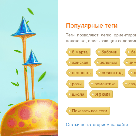
Популярные теги
Теги позволяют легко ориентиро
подсказка, описывающая содержи
8 марта
бабочки
бе
женская
зеленый
зи
новый год
нежность
розы
романтика
сва
яркая
школа
Показать все теги
Статьи по категориям на сайте