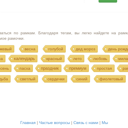
ваться по рамкам. Благодаря тегам, вы легко найдете на рамк
мое рамочки.
жевый
весна
голубой
дед мороз
день рожд
календарь
ма
красный
лето
любовь
мила
праздник
премиум
осень
пасха
простая
ра
дьба
светлый
сердечки
синий
фиолетовый
Главная
|
Частые вопросы
|
Связь с нами
|
Мы