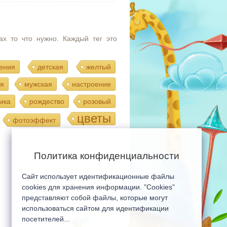
ах то что нужно. Каждый тег это
ения
детская
желтый
я
мужская
настроение
мка
рождество
розовый
цветы
фотоэффект
Политика конфиденциальности
Сайт использует идентификационные файлы
Мобильная версия сайта
cookies для хранения информации. "Cookies"
представляют собой файлы, которые могут
использоваться сайтом для идентификации
посетителей...