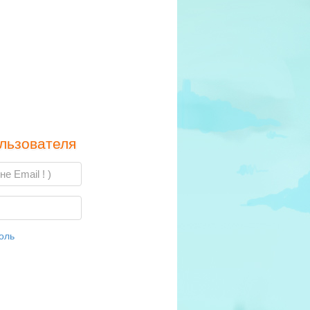
льзователя
оль