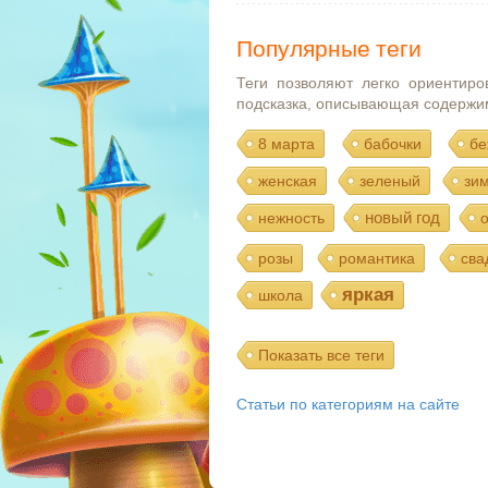
Популярные теги
Теги позволяют легко ориентиро
подсказка, описывающая содержи
8 марта
бабочки
бе
женская
зеленый
зи
новый год
нежность
розы
романтика
сва
яркая
школа
Показать все теги
Статьи по категориям на сайте