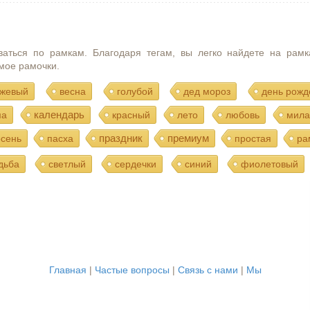
ваться по рамкам. Благодаря тегам, вы легко найдете на рамк
мое рамочки.
жевый
весна
голубой
дед мороз
день рожд
календарь
ма
красный
лето
любовь
мила
праздник
премиум
осень
пасха
простая
ра
дьба
светлый
сердечки
синий
фиолетовый
Главная
|
Частые вопросы
|
Связь с нами
|
Мы