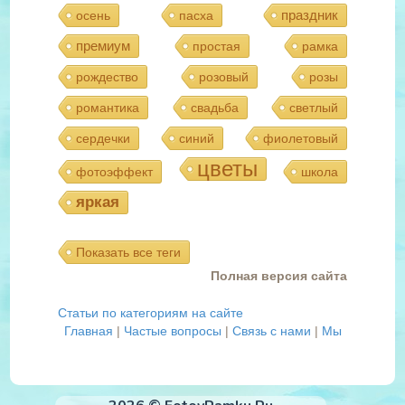
праздник
осень
пасха
премиум
простая
рамка
рождество
розовый
розы
романтика
свадьба
светлый
сердечки
синий
фиолетовый
цветы
фотоэффект
школа
яркая
Показать все теги
Полная версия сайта
Статьи по категориям на сайте
Главная
|
Частые вопросы
|
Связь с нами
|
Мы