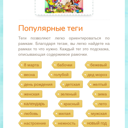
Популярные теги
Теги позволяют легко ориентироваться по
рамкам. Благодаря тегам, вы легко найдете на
рамках то что нужно. Каждый тег это подсказка,
описывающая содержимое рамочки.
8 марта
бабочки
бежевый
весна
голубой
дед мороз
день рождения
детская
желтый
женская
зеленый
зима
календарь
красный
лето
любовь
милая
мужская
новый год
настроение
нежность