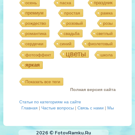
праздник
осень
пасха
премиум
простая
рамка
рождество
розовый
розы
романтика
свадьба
светлый
сердечки
синий
фиолетовый
цветы
фотоэффект
школа
яркая
Показать все теги
Полная версия сайта
Статьи по категориям на сайте
Главная
|
Частые вопросы
|
Связь с нами
|
Мы
2026 © FotovRamku.Ru