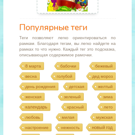
Популярные теги
Теги позволяют легко ориентироваться по
рамкам. Благодаря тегам, вы легко найдете на
рамках то что нужно. Каждый тег это подсказка,
описывающая содержимое рамочки.
8 марта
бабочки
бежевый
весна
голубой
дед мороз
день рождения
детская
желтый
женская
зеленый
зима
календарь
красный
лето
любовь
милая
мужская
новый год
настроение
нежность