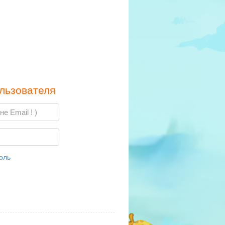
льзователя
оль