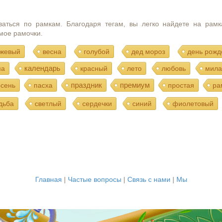
ваться по рамкам. Благодаря тегам, вы легко найдете на рамк
мое рамочки.
жевый
весна
голубой
дед мороз
день рожд
календарь
ма
красный
лето
любовь
мила
праздник
премиум
осень
пасха
простая
ра
дьба
светлый
сердечки
синий
фиолетовый
Главная
|
Частые вопросы
|
Связь с нами
|
Мы