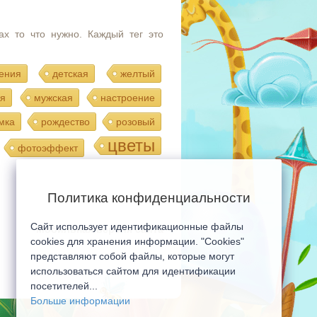
ах то что нужно. Каждый тег это
ения
детская
желтый
я
мужская
настроение
мка
рождество
розовый
цветы
фотоэффект
Политика конфиденциальности
Сайт использует идентификационные файлы
Мобильная версия сайта
cookies для хранения информации. "Cookies"
представляют собой файлы, которые могут
использоваться сайтом для идентификации
посетителей...
Больше информации