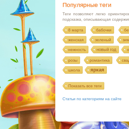
Популярные теги
Теги позволяют легко ориентиро
подсказка, описывающая содержи
8 марта
бабочки
бе
женская
зеленый
зи
новый год
нежность
розы
романтика
сва
яркая
школа
Показать все теги
Статьи по категориям на сайте