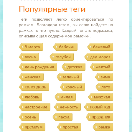
Популярные теги
Теги позволяют легко ориентироваться по
рамкам. Благодаря тегам, вы легко найдете на
рамках то что нужно. Каждый тег это подсказка,
описывающая содержимое рамочки.
8 марта
бабочки
бежевый
весна
голубой
дед мороз
день рождения
детская
желтый
женская
зеленый
зима
календарь
красный
лето
любовь
милая
мужская
новый год
настроение
нежность
праздник
осень
пасха
премиум
простая
рамка