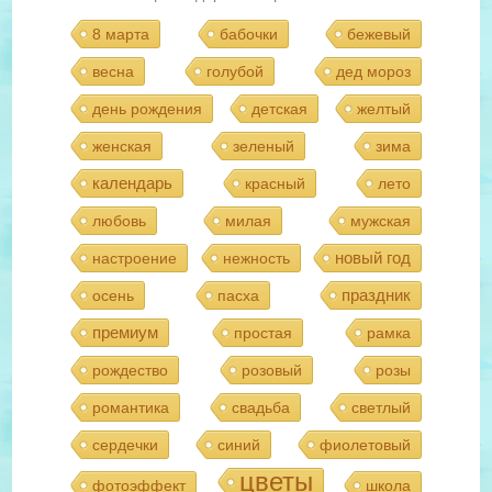
8 марта
бабочки
бежевый
весна
голубой
дед мороз
день рождения
детская
желтый
женская
зеленый
зима
календарь
красный
лето
любовь
милая
мужская
новый год
настроение
нежность
праздник
осень
пасха
премиум
простая
рамка
рождество
розовый
розы
романтика
свадьба
светлый
сердечки
синий
фиолетовый
цветы
фотоэффект
школа