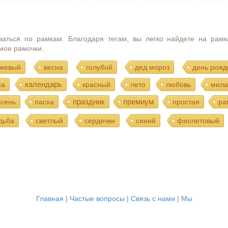
ваться по рамкам. Благодаря тегам, вы легко найдете на рамк
мое рамочки.
жевый
весна
голубой
дед мороз
день рожд
календарь
ма
красный
лето
любовь
мила
праздник
премиум
осень
пасха
простая
ра
дьба
светлый
сердечки
синий
фиолетовый
Главная
|
Частые вопросы
|
Связь с нами
|
Мы