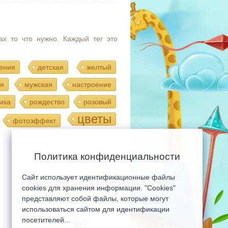
ах то что нужно. Каждый тег это
ения
детская
желтый
я
мужская
настроение
мка
рождество
розовый
цветы
фотоэффект
Политика конфиденциальности
Сайт использует идентификационные файлы
Мобильная версия сайта
cookies для хранения информации. "Cookies"
представляют собой файлы, которые могут
использоваться сайтом для идентификации
посетителей...