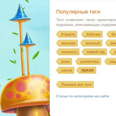
Популярные теги
Теги позволяют легко ориентиро
подсказка, описывающая содержи
8 марта
бабочки
бе
женская
зеленый
зи
новый год
нежность
розы
романтика
сва
яркая
школа
Показать все теги
Статьи по категориям на сайте