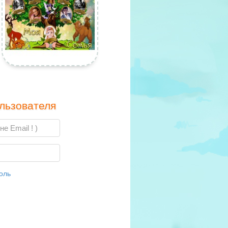
льзователя
оль