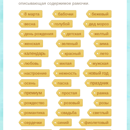
описывающая содержимое рамочки.
8 марта
бабочки
бежевый
весна
голубой
дед мороз
день рождения
детская
желтый
женская
зеленый
зима
календарь
красный
лето
любовь
милая
мужская
новый год
настроение
нежность
праздник
осень
пасха
премиум
простая
рамка
рождество
розовый
розы
романтика
свадьба
светлый
сердечки
синий
фиолетовый