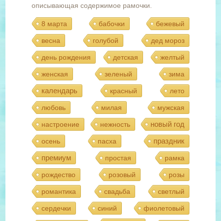
описывающая содержимое рамочки.
8 марта
бабочки
бежевый
весна
голубой
дед мороз
день рождения
детская
желтый
женская
зеленый
зима
календарь
красный
лето
любовь
милая
мужская
новый год
настроение
нежность
праздник
осень
пасха
премиум
простая
рамка
рождество
розовый
розы
романтика
свадьба
светлый
сердечки
синий
фиолетовый