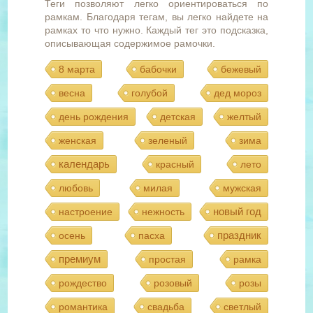
Теги позволяют легко ориентироваться по
рамкам. Благодаря тегам, вы легко найдете на
рамках то что нужно. Каждый тег это подсказка,
описывающая содержимое рамочки.
8 марта
бабочки
бежевый
весна
голубой
дед мороз
день рождения
детская
желтый
женская
зеленый
зима
календарь
красный
лето
любовь
милая
мужская
новый год
настроение
нежность
праздник
осень
пасха
премиум
простая
рамка
рождество
розовый
розы
романтика
свадьба
светлый