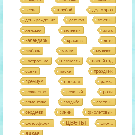
весна
голубой
дед мороз
день рождения
детская
желтый
женская
зеленый
зима
календарь
красный
лето
любовь
милая
мужская
новый год
настроение
нежность
праздник
осень
пасха
премиум
простая
рамка
рождество
розовый
розы
романтика
свадьба
светлый
сердечки
синий
фиолетовый
цветы
фотоэффект
школа
яркая