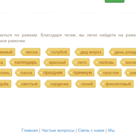
ваться по рамкам. Благодаря тегам, вы легко найдете на рамк
мое рамочки.
жевый
весна
голубой
дед мороз
день рожд
календарь
ма
красный
лето
любовь
мила
праздник
премиум
осень
пасха
простая
ра
дьба
светлый
сердечки
синий
фиолетовый
Главная
|
Частые вопросы
|
Связь с нами
|
Мы