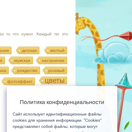
ах то что нужно. Каждый тег это
ения
детская
желтый
я
мужская
настроение
мка
рождество
розовый
цветы
фотоэффект
Политика конфиденциальности
Сайт использует идентификационные файлы
Мобильная версия сайта
cookies для хранения информации. "Cookies"
представляют собой файлы, которые могут