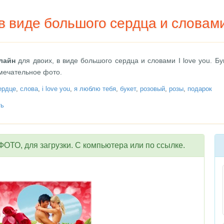
в виде большого сердца и словами 
лайн
для двоих, в виде большого сердца и словами I love you. Бу
мечательное фото.
ердце
,
слова
,
i love you
,
я люблю тебя
,
букет
,
розовый
,
розы
,
подарок
ть
ОТО, для загрузки. С компьютера или по ссылке.