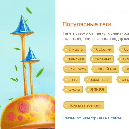
Популярные теги
Теги позволяют легко ориентиро
подсказка, описывающая содержи
8 марта
бабочки
бе
женская
зеленый
зи
новый год
нежность
розы
романтика
сва
яркая
школа
Показать все теги
Статьи по категориям на сайте