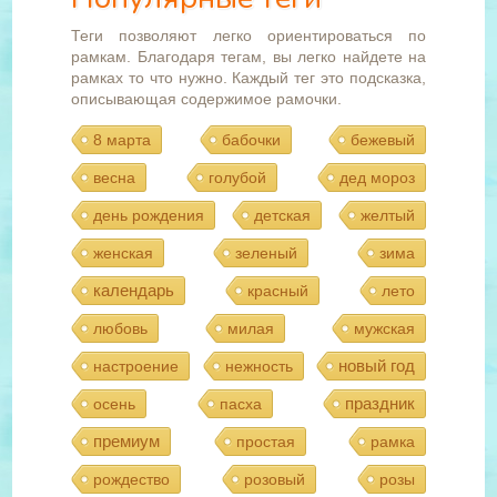
Теги позволяют легко ориентироваться по
рамкам. Благодаря тегам, вы легко найдете на
рамках то что нужно. Каждый тег это подсказка,
описывающая содержимое рамочки.
8 марта
бабочки
бежевый
весна
голубой
дед мороз
день рождения
детская
желтый
женская
зеленый
зима
календарь
красный
лето
любовь
милая
мужская
новый год
настроение
нежность
праздник
осень
пасха
премиум
простая
рамка
рождество
розовый
розы