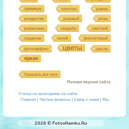
премиум
простая
рамка
рождество
розовый
розы
романтика
свадьба
светлый
сердечки
синий
фиолетовый
цветы
фотоэффект
школа
яркая
Показать все теги
Полная версия сайта
Статьи по категориям на сайте
Главная
|
Частые вопросы
|
Связь с нами
|
Мы
2026 © FotovRamku.Ru