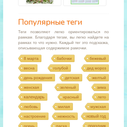
Популярные теги
Теги позволяют легко ориентироваться по
рамкам. Благодаря тегам, вы легко найдете на
рамках то что нужно. Каждый тег это подсказка,
описывающая содержимое рамочки.
8 марта
бабочки
бежевый
весна
голубой
дед мороз
день рождения
детская
желтый
женская
зеленый
зима
календарь
красный
лето
любовь
милая
мужская
новый год
настроение
нежность
праздник
осень
пасха