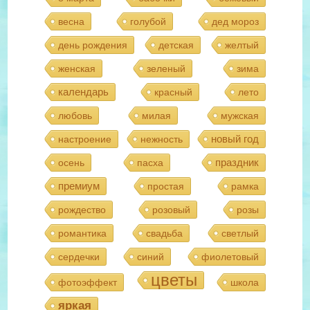
весна
голубой
дед мороз
день рождения
детская
желтый
женская
зеленый
зима
календарь
красный
лето
любовь
милая
мужская
новый год
настроение
нежность
праздник
осень
пасха
премиум
простая
рамка
рождество
розовый
розы
романтика
свадьба
светлый
сердечки
синий
фиолетовый
цветы
фотоэффект
школа
яркая