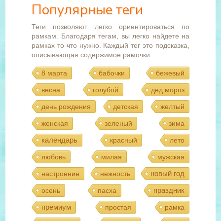
Популярные теги
Теги позволяют легко ориентироваться по
рамкам. Благодаря тегам, вы легко найдете на
рамках то что нужно. Каждый тег это подсказка,
описывающая содержимое рамочки.
8 марта
бабочки
бежевый
весна
голубой
дед мороз
день рождения
детская
желтый
женская
зеленый
зима
календарь
красный
лето
любовь
милая
мужская
новый год
настроение
нежность
праздник
осень
пасха
премиум
простая
рамка