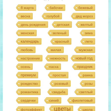
8 марта
бабочки
бежевый
весна
голубой
дед мороз
день рождения
детская
желтый
женская
зеленый
зима
календарь
красный
лето
любовь
милая
мужская
новый год
настроение
нежность
праздник
осень
пасха
премиум
простая
рамка
рождество
розовый
розы
романтика
свадьба
светлый
сердечки
синий
фиолетовый
цветы
фотоэффект
школа