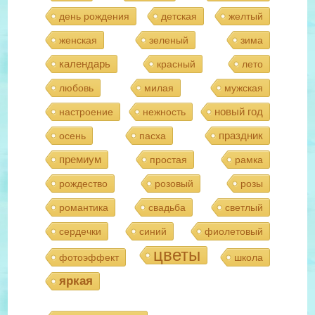
день рождения
детская
желтый
женская
зеленый
зима
календарь
красный
лето
любовь
милая
мужская
новый год
настроение
нежность
праздник
осень
пасха
премиум
простая
рамка
рождество
розовый
розы
романтика
свадьба
светлый
сердечки
синий
фиолетовый
цветы
фотоэффект
школа
яркая