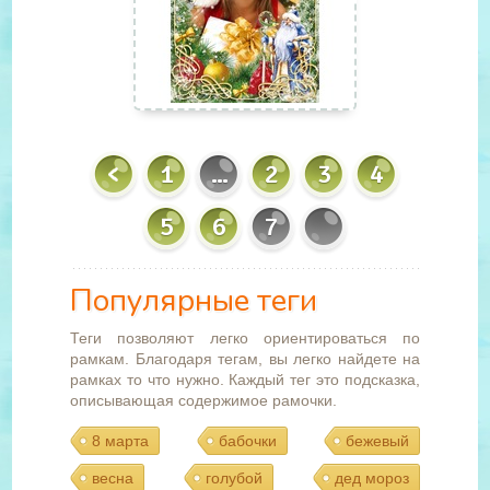
1
...
2
3
4
5
6
7
Популярные теги
Теги позволяют легко ориентироваться по
рамкам. Благодаря тегам, вы легко найдете на
рамках то что нужно. Каждый тег это подсказка,
описывающая содержимое рамочки.
8 марта
бабочки
бежевый
весна
голубой
дед мороз