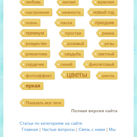
любовь
милая
мужская
новый год
настроение
нежность
праздник
осень
пасха
премиум
простая
рамка
рождество
розовый
розы
романтика
свадьба
светлый
сердечки
синий
фиолетовый
цветы
фотоэффект
школа
яркая
Показать все теги
Полная версия сайта
Статьи по категориям на сайте
Главная
|
Частые вопросы
|
Связь с нами
|
Мы