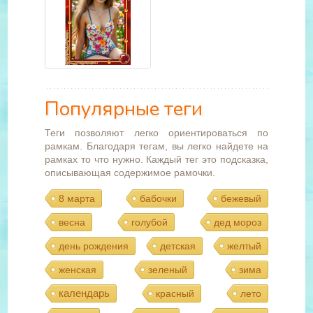
Популярные теги
Теги позволяют легко ориентироваться по
рамкам. Благодаря тегам, вы легко найдете на
рамках то что нужно. Каждый тег это подсказка,
описывающая содержимое рамочки.
8 марта
бабочки
бежевый
весна
голубой
дед мороз
день рождения
детская
желтый
женская
зеленый
зима
календарь
красный
лето