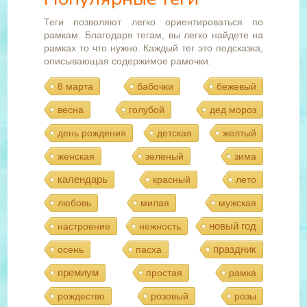
Теги позволяют легко ориентироваться по
рамкам. Благодаря тегам, вы легко найдете на
рамках то что нужно. Каждый тег это подсказка,
описывающая содержимое рамочки.
8 марта
бабочки
бежевый
весна
голубой
дед мороз
день рождения
детская
желтый
женская
зеленый
зима
календарь
красный
лето
любовь
милая
мужская
новый год
настроение
нежность
праздник
осень
пасха
премиум
простая
рамка
рождество
розовый
розы