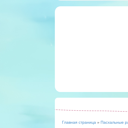
Главная страница
»
Пасхальные р