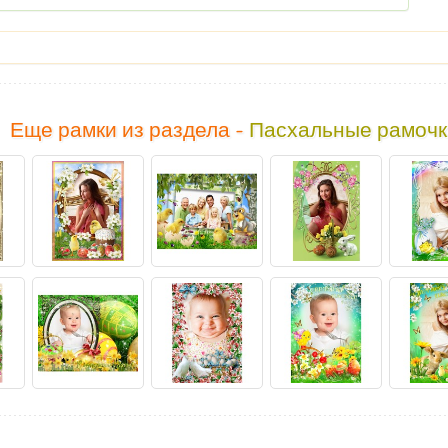
Еще рамки из раздела -
Пасхальные рамочк