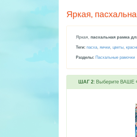
Яркая, пасхальна
Яркая,
пасхальная рамка дл
Теги:
пасха
,
яички
,
цветы
,
красн
Разделы:
Пасхальные рамочки
ШАГ 2
: Выберите ВАШЕ Ф