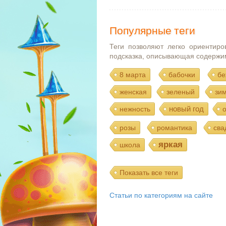
Популярные теги
Теги позволяют легко ориентиро
подсказка, описывающая содержи
8 марта
бабочки
бе
женская
зеленый
зи
новый год
нежность
розы
романтика
сва
яркая
школа
Показать все теги
Статьи по категориям на сайте