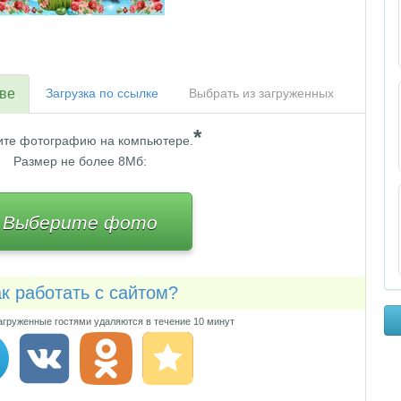
тве
Загрузка по ссылке
Выбрать из загруженных
*
те фотографию на компьютере.
Размер не более 8Мб:
Выберите фото
к работать с сайтом?
груженные гостями удаляются в течение 10 минут