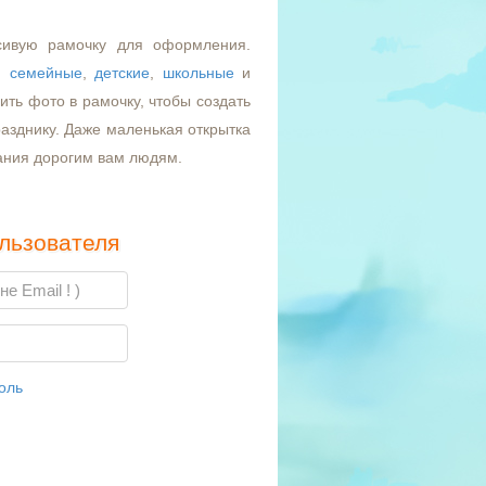
сивую рамочку для оформления.
,
семейные
,
детские
,
школьные
и
ть фото в рамочку, чтобы создать
азднику. Даже маленькая открытка
ания дорогим вам людям.
льзователя
оль