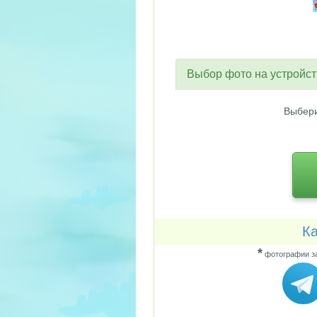
Выбор фото на устройс
Выбери
Ка
*
фотографии за