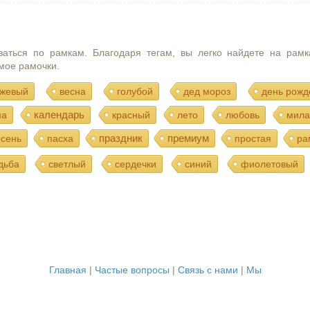
ваться по рамкам. Благодаря тегам, вы легко найдете на рамк
мое рамочки.
жевый
весна
голубой
дед мороз
день рожд
календарь
ма
красный
лето
любовь
мила
праздник
премиум
осень
пасха
простая
ра
дьба
светлый
сердечки
синий
фиолетовый
Главная
|
Частые вопросы
|
Связь с нами
|
Мы