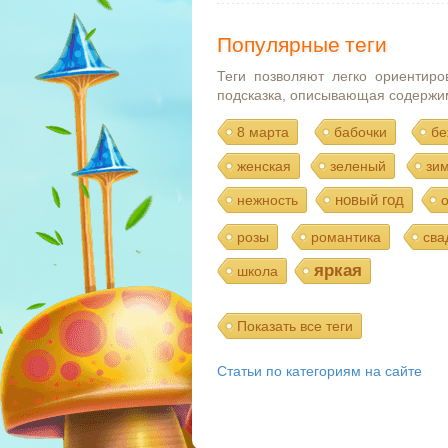
Популярные теги
Теги позволяют легко ориентиро
подсказка, описывающая содержи
8 марта
бабочки
бе
женская
зеленый
зи
новый год
нежность
розы
романтика
сва
яркая
школа
Показать все теги
Статьи по категориям на сайте