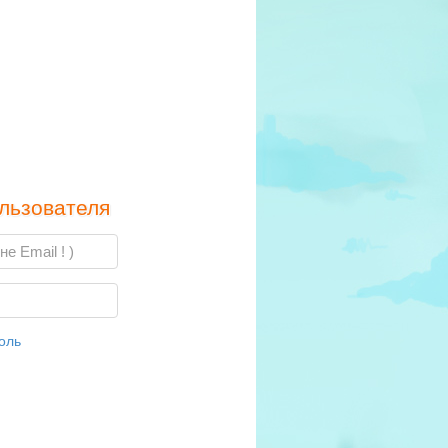
льзователя
оль