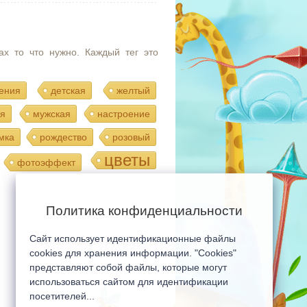
ах то что нужно. Каждый тег это
ения
детская
желтый
я
мужская
настроение
мка
рождество
розовый
цветы
фотоэффект
Политика конфиденциальности
Сайт использует идентификационные файлы
Мобильная версия сайта
cookies для хранения информации. "Cookies"
представляют собой файлы, которые могут
использоваться сайтом для идентификации
посетителей...