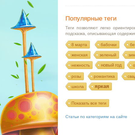
Популярные теги
Теги позволяют легко ориентиро
подсказка, описывающая содержи
8 марта
бабочки
бе
женская
зеленый
зи
новый год
нежность
розы
романтика
сва
яркая
школа
Показать все теги
Статьи по категориям на сайте