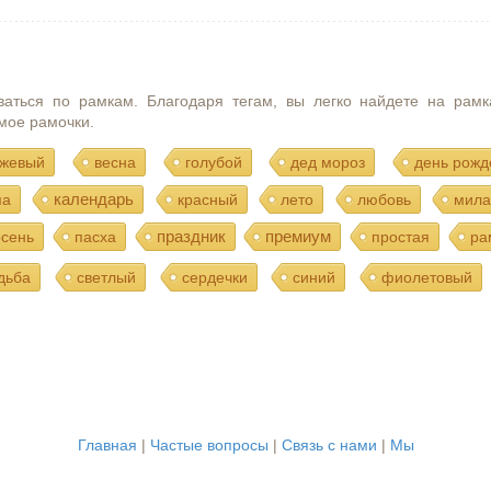
ваться по рамкам. Благодаря тегам, вы легко найдете на рамк
мое рамочки.
жевый
весна
голубой
дед мороз
день рожд
календарь
ма
красный
лето
любовь
мила
праздник
премиум
осень
пасха
простая
ра
дьба
светлый
сердечки
синий
фиолетовый
Главная
|
Частые вопросы
|
Связь с нами
|
Мы