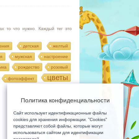
ах то что нужно. Каждый тег это
ения
детская
желтый
я
мужская
настроение
мка
рождество
розовый
цветы
фотоэффект
Политика конфиденциальности
Сайт использует идентификационные файлы
Мобильная версия сайта
cookies для хранения информации. "Cookies"
представляют собой файлы, которые могут
использоваться сайтом для идентификации