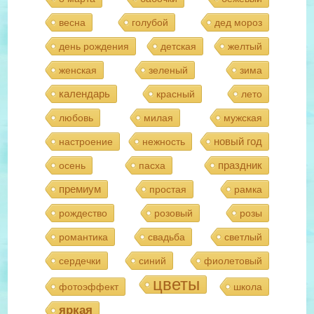
весна
голубой
дед мороз
день рождения
детская
желтый
женская
зеленый
зима
календарь
красный
лето
любовь
милая
мужская
новый год
настроение
нежность
праздник
осень
пасха
премиум
простая
рамка
рождество
розовый
розы
романтика
свадьба
светлый
сердечки
синий
фиолетовый
цветы
фотоэффект
школа
яркая