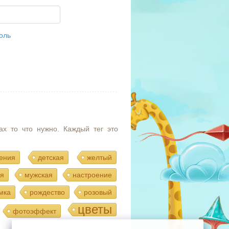
оль
ах то что нужно. Каждый тег это
ения
детская
желтый
я
мужская
настроение
мка
рождество
розовый
цветы
фотоэффект