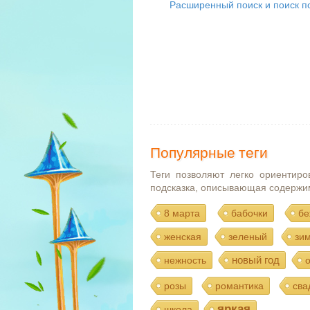
Расширенный поиск и поиск по
Популярные теги
Теги позволяют легко ориентиро
подсказка, описывающая содержи
8 марта
бабочки
бе
женская
зеленый
зи
новый год
нежность
розы
романтика
сва
яркая
школа