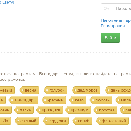
 цвету!
Напомнить пар
Регистрация
Войти
ваться по рамкам. Благодаря тегам, вы легко найдете на рамк
мое рамочки.
жевый
весна
голубой
дед мороз
день рожд
календарь
ма
красный
лето
любовь
мила
праздник
премиум
осень
пасха
простая
ра
дьба
светлый
сердечки
синий
фиолетовый