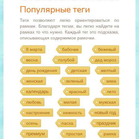
Популярные теги
Теги позволяют легко ориентироваться по
рамкам. Благодаря тегам, вы легко найдете на
рамках то что нужно. Каждый тег это подсказка,
описывающая содержимое рамочки.
8 марта
бабочки
бежевый
весна
голубой
дед мороз
день рождения
детская
желтый
женская
зеленый
зима
календарь
красный
лето
любовь
милая
мужская
новый год
настроение
нежность
праздник
осень
пасха
премиум
простая
рамка