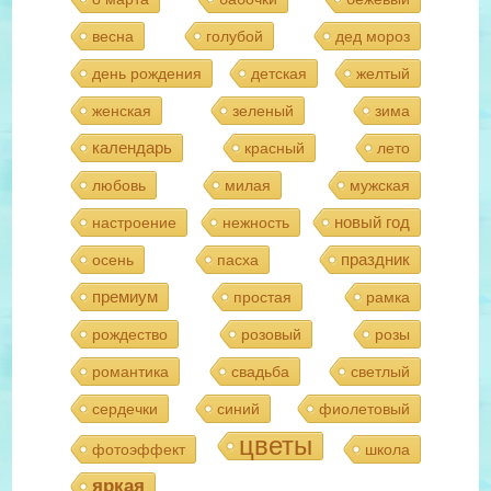
весна
голубой
дед мороз
день рождения
детская
желтый
женская
зеленый
зима
календарь
красный
лето
любовь
милая
мужская
новый год
настроение
нежность
праздник
осень
пасха
премиум
простая
рамка
рождество
розовый
розы
романтика
свадьба
светлый
сердечки
синий
фиолетовый
цветы
фотоэффект
школа
яркая