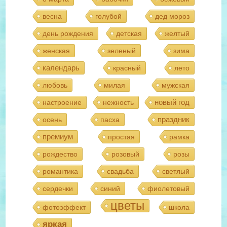
весна
голубой
дед мороз
день рождения
детская
желтый
женская
зеленый
зима
календарь
красный
лето
любовь
милая
мужская
новый год
настроение
нежность
праздник
осень
пасха
премиум
простая
рамка
рождество
розовый
розы
романтика
свадьба
светлый
сердечки
синий
фиолетовый
цветы
фотоэффект
школа
яркая