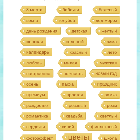
8 марта
бабочки
бежевый
весна
голубой
дед мороз
день рождения
детская
желтый
женская
зеленый
зима
календарь
красный
лето
любовь
милая
мужская
новый год
настроение
нежность
праздник
осень
пасха
премиум
простая
рамка
рождество
розовый
розы
романтика
свадьба
светлый
сердечки
синий
фиолетовый
цветы
фотоэффект
школа