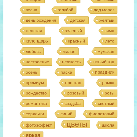
весна
голубой
дед мороз
день рождения
детская
желтый
женская
зеленый
зима
календарь
красный
лето
любовь
милая
мужская
новый год
настроение
нежность
праздник
осень
пасха
премиум
простая
рамка
рождество
розовый
розы
романтика
свадьба
светлый
сердечки
синий
фиолетовый
цветы
фотоэффект
школа
яркая