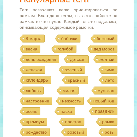
Теги позволяют легко ориентироваться по
рамкам. Благодаря тегам, вы легко найдете на
рамках то что нужно. Каждый тег это подсказка,
описывающая содержимое рамочки.
8 марта
бабочки
бежевый
весна
голубой
дед мороз
день рождения
детская
желтый
женская
зеленый
зима
календарь
красный
лето
любовь
милая
мужская
новый год
настроение
нежность
праздник
осень
пасха
премиум
простая
рамка
рождество
розовый
розы