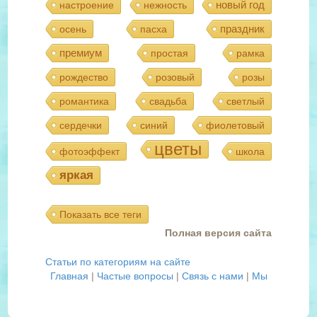
новый год
настроение
нежность
праздник
осень
пасха
премиум
простая
рамка
рождество
розовый
розы
романтика
свадьба
светлый
сердечки
синий
фиолетовый
цветы
фотоэффект
школа
яркая
Показать все теги
Полная версия сайта
Статьи по категориям на сайте
Главная
|
Частые вопросы
|
Связь с нами
|
Мы