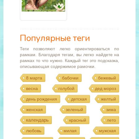
Популярные теги
Теги позволяют легко ориентироваться по
рамкам. Благодаря тегам, вы легко найдете на
рамках то что нужно. Каждый тег это подсказка,
описывающая содержимое рамочки.
8 марта
бабочки
бежевый
весна
голубой
дед мороз
день рождения
детская
желтый
женская
зеленый
зима
календарь
красный
лето
любовь
милая
мужская