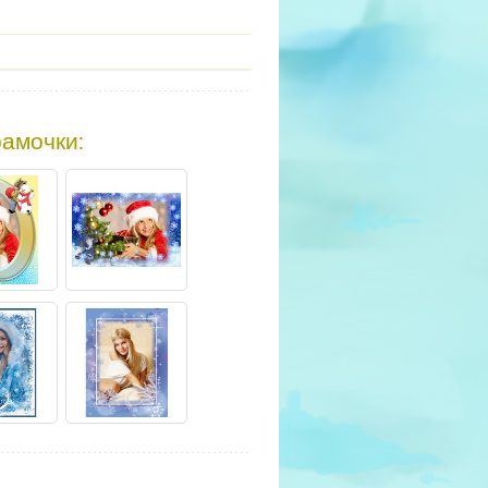
рамочки
: