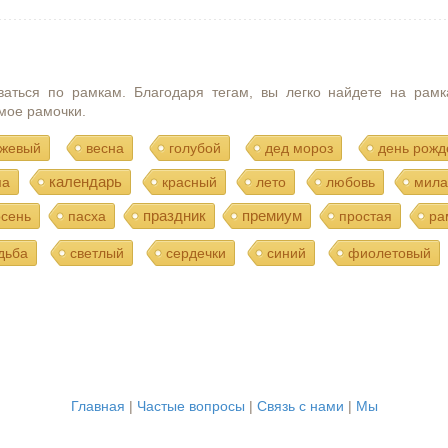
ваться по рамкам. Благодаря тегам, вы легко найдете на рамк
мое рамочки.
жевый
весна
голубой
дед мороз
день рожд
календарь
ма
красный
лето
любовь
мила
праздник
премиум
осень
пасха
простая
ра
дьба
светлый
сердечки
синий
фиолетовый
Главная
|
Частые вопросы
|
Связь с нами
|
Мы