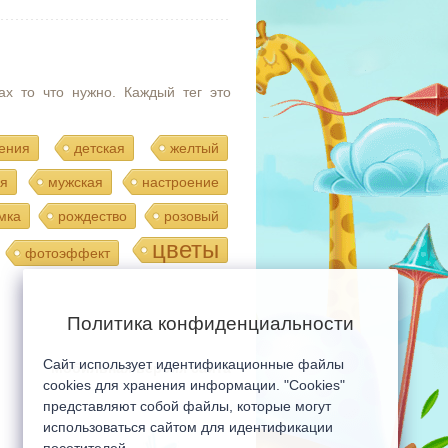
ах то что нужно. Каждый тег это
ения
детская
желтый
я
мужская
настроение
мка
рождество
розовый
цветы
фотоэффект
Политика конфиденциальности
Сайт использует идентификационные файлы
Мобильная версия сайта
cookies для хранения информации. "Cookies"
представляют собой файлы, которые могут
использоваться сайтом для идентификации