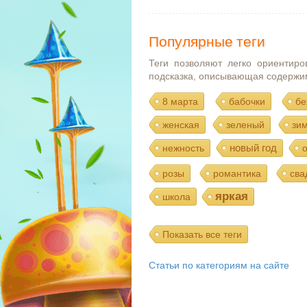
Популярные теги
Теги позволяют легко ориентиро
подсказка, описывающая содержи
8 марта
бабочки
бе
женская
зеленый
зи
новый год
нежность
розы
романтика
сва
яркая
школа
Показать все теги
Статьи по категориям на сайте