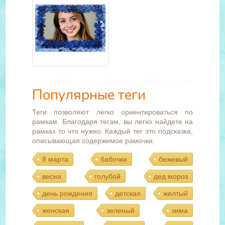
Популярные теги
Теги позволяют легко ориентироваться по
рамкам. Благодаря тегам, вы легко найдете на
рамках то что нужно. Каждый тег это подсказка,
описывающая содержимое рамочки.
8 марта
бабочки
бежевый
весна
голубой
дед мороз
день рождения
детская
желтый
женская
зеленый
зима