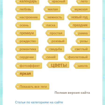
календарь
красный
лето
любовь
милая
мужская
новый год
настроение
нежность
праздник
осень
пасха
премиум
простая
рамка
рождество
розовый
розы
романтика
свадьба
светлый
сердечки
синий
фиолетовый
цветы
фотоэффект
школа
яркая
Показать все теги
Полная версия сайта
Статьи по категориям на сайте