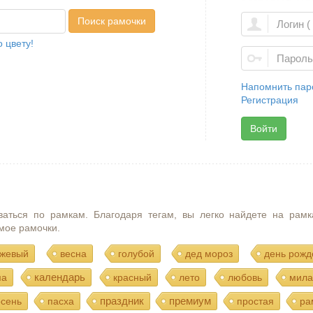
Поиск рамочки
 цвету!
Напомнить пар
Регистрация
Войти
ваться по рамкам. Благодаря тегам, вы легко найдете на рамк
мое рамочки.
жевый
весна
голубой
дед мороз
день рожд
календарь
ма
красный
лето
любовь
мила
праздник
премиум
осень
пасха
простая
ра