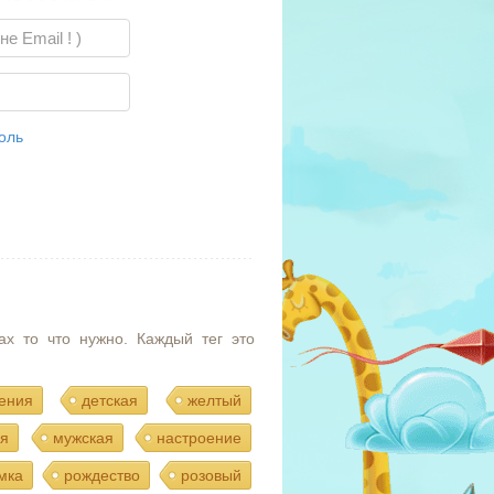
оль
ах то что нужно. Каждый тег это
ения
детская
желтый
я
мужская
настроение
мка
рождество
розовый