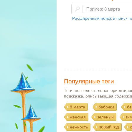
Расширенный поиск и поиск по
Популярные теги
Теги позволяют легко ориентиро
подсказка, описывающая содержи
8 марта
бабочки
бе
женская
зеленый
зи
новый год
нежность