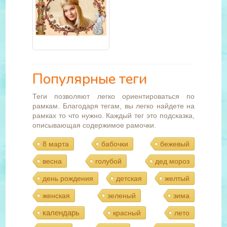
Популярные теги
Теги позволяют легко ориентироваться по
рамкам. Благодаря тегам, вы легко найдете на
рамках то что нужно. Каждый тег это подсказка,
описывающая содержимое рамочки.
8 марта
бабочки
бежевый
весна
голубой
дед мороз
день рождения
детская
желтый
женская
зеленый
зима
календарь
красный
лето