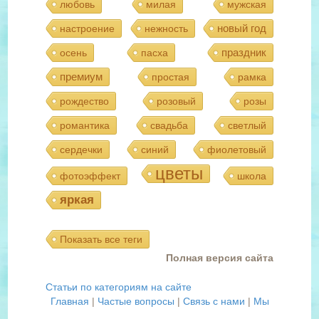
любовь
милая
мужская
новый год
настроение
нежность
праздник
осень
пасха
премиум
простая
рамка
рождество
розовый
розы
романтика
свадьба
светлый
сердечки
синий
фиолетовый
цветы
фотоэффект
школа
яркая
Показать все теги
Полная версия сайта
Статьи по категориям на сайте
Главная
|
Частые вопросы
|
Связь с нами
|
Мы