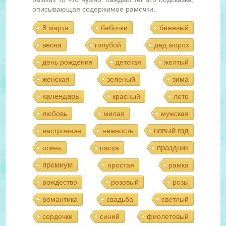
описывающая содержимое рамочки.
8 марта
бабочки
бежевый
весна
голубой
дед мороз
день рождения
детская
желтый
женская
зеленый
зима
календарь
красный
лето
любовь
милая
мужская
новый год
настроение
нежность
праздник
осень
пасха
премиум
простая
рамка
рождество
розовый
розы
романтика
свадьба
светлый
сердечки
синий
фиолетовый