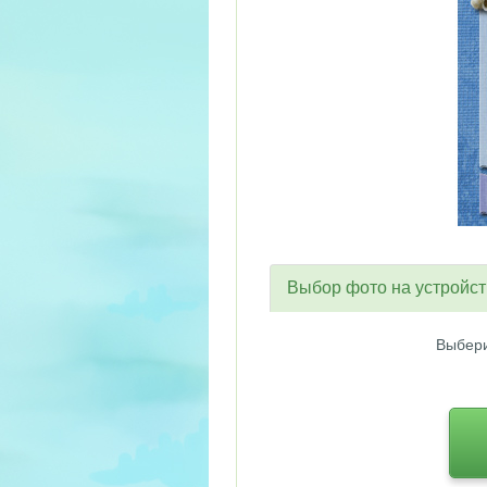
Выбор фото на устройс
Выбери