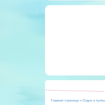
Главная страница
»
Отдых и путе