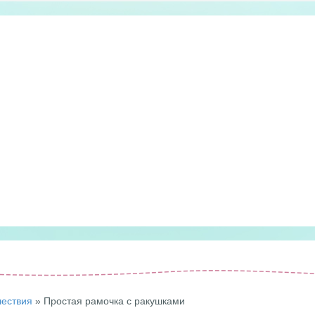
шествия
» Простая рамочка с ракушками