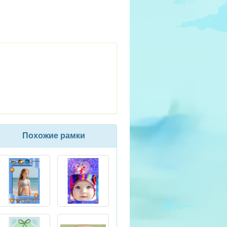
Похожие рамки