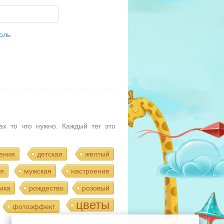
оль
ах то что нужно. Каждый тег это
ения
детская
желтый
я
мужская
настроение
мка
рождество
розовый
цветы
фотоэффект