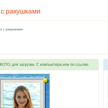
 с ракушками
о с ракушками
ОТО, для загрузки. С компьютера или по ссылке.