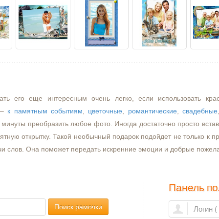
ать его еще интересным очень легко, если использовать кра
–
к памятным событиям
,
цветочные
,
романтические
,
свадебные
минуты преобразить любое фото. Иногда достаточно просто встави
ятную открытку. Такой необычный подарок подойдет не только к пр
чи слов. Она поможет передать искренние эмоции и добрые пожел
Панель по
Поиск рамочки