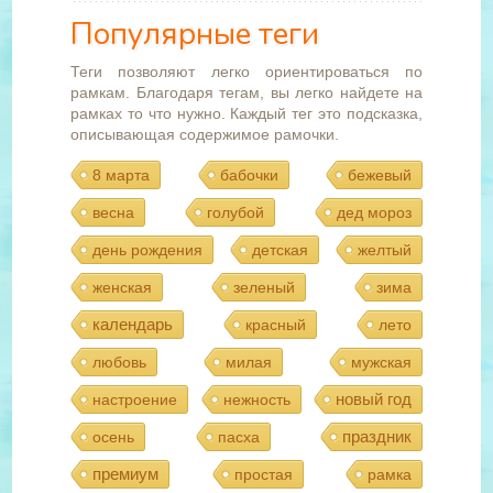
Популярные теги
Теги позволяют легко ориентироваться по
рамкам. Благодаря тегам, вы легко найдете на
рамках то что нужно. Каждый тег это подсказка,
описывающая содержимое рамочки.
8 марта
бабочки
бежевый
весна
голубой
дед мороз
день рождения
детская
желтый
женская
зеленый
зима
календарь
красный
лето
любовь
милая
мужская
новый год
настроение
нежность
праздник
осень
пасха
премиум
простая
рамка