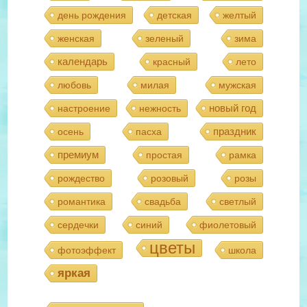
день рождения
детская
желтый
женская
зеленый
зима
календарь
красный
лето
любовь
милая
мужская
новый год
настроение
нежность
праздник
осень
пасха
премиум
простая
рамка
рождество
розовый
розы
романтика
свадьба
светлый
сердечки
синий
фиолетовый
цветы
фотоэффект
школа
яркая