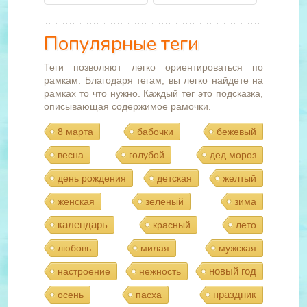
Популярные теги
Теги позволяют легко ориентироваться по
рамкам. Благодаря тегам, вы легко найдете на
рамках то что нужно. Каждый тег это подсказка,
описывающая содержимое рамочки.
8 марта
бабочки
бежевый
весна
голубой
дед мороз
день рождения
детская
желтый
женская
зеленый
зима
календарь
красный
лето
любовь
милая
мужская
новый год
настроение
нежность
праздник
осень
пасха