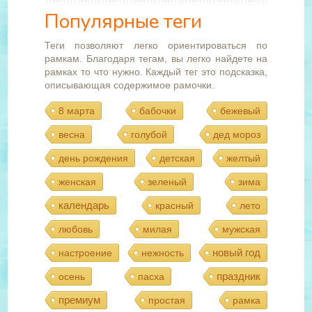
Популярные теги
Теги позволяют легко ориентироваться по
рамкам. Благодаря тегам, вы легко найдете на
рамках то что нужно. Каждый тег это подсказка,
описывающая содержимое рамочки.
8 марта
бабочки
бежевый
весна
голубой
дед мороз
день рождения
детская
желтый
женская
зеленый
зима
календарь
красный
лето
любовь
милая
мужская
новый год
настроение
нежность
праздник
осень
пасха
премиум
простая
рамка