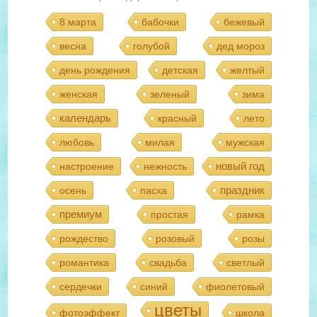
8 марта
бабочки
бежевый
весна
голубой
дед мороз
день рождения
детская
желтый
женская
зеленый
зима
календарь
красный
лето
любовь
милая
мужская
новый год
настроение
нежность
праздник
осень
пасха
премиум
простая
рамка
рождество
розовый
розы
романтика
свадьба
светлый
сердечки
синий
фиолетовый
цветы
фотоэффект
школа