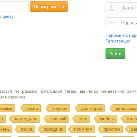
Поиск рамочки
 цвету!
Напомнить пар
Регистрация
Войти
ваться по рамкам. Благодаря тегам, вы легко найдете на рамк
мое рамочки.
жевый
весна
голубой
дед мороз
день рожд
календарь
ма
красный
лето
любовь
мила
праздник
премиум
осень
пасха
простая
ра