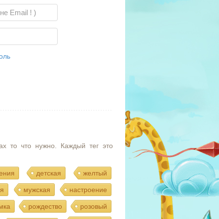
оль
ах то что нужно. Каждый тег это
ения
детская
желтый
я
мужская
настроение
мка
рождество
розовый