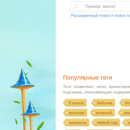
Расширенный поиск и поиск по
Популярные теги
Теги позволяют легко ориентиро
подсказка, описывающая содержи
8 марта
бабочки
бе
женская
зеленый
зи
новый год
нежность