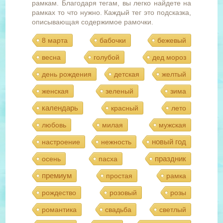
рамкам. Благодаря тегам, вы легко найдете на
рамках то что нужно. Каждый тег это подсказка,
описывающая содержимое рамочки.
8 марта
бабочки
бежевый
весна
голубой
дед мороз
день рождения
детская
желтый
женская
зеленый
зима
календарь
красный
лето
любовь
милая
мужская
новый год
настроение
нежность
праздник
осень
пасха
премиум
простая
рамка
рождество
розовый
розы
романтика
свадьба
светлый