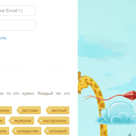
оль
ах то что нужно. Каждый тег это
ения
детская
желтый
я
мужская
настроение
мка
рождество
розовый