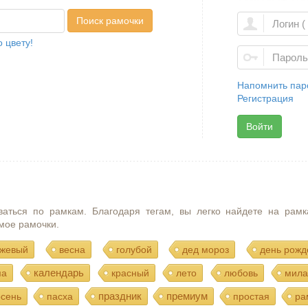
Поиск рамочки
 цвету!
Напомнить пар
Регистрация
Войти
ваться по рамкам. Благодаря тегам, вы легко найдете на рамк
мое рамочки.
жевый
весна
голубой
дед мороз
день рожд
календарь
ма
красный
лето
любовь
мила
праздник
премиум
осень
пасха
простая
ра