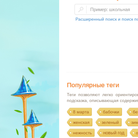
Расширенный поиск и поиск по
Популярные теги
Теги позволяют легко ориентиро
подсказка, описывающая содержи
8 марта
бабочки
бе
женская
зеленый
зи
новый год
нежность