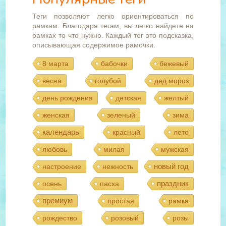
Теги позволяют легко ориентироваться по
рамкам. Благодаря тегам, вы легко найдете на
рамках то что нужно. Каждый тег это подсказка,
описывающая содержимое рамочки.
8 марта
бабочки
бежевый
весна
голубой
дед мороз
день рождения
детская
желтый
женская
зеленый
зима
календарь
красный
лето
любовь
милая
мужская
новый год
настроение
нежность
праздник
осень
пасха
премиум
простая
рамка
рождество
розовый
розы