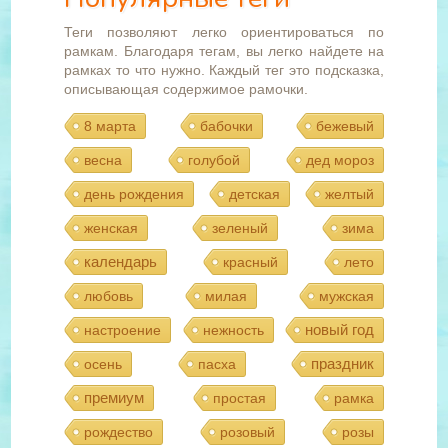
Теги позволяют легко ориентироваться по
рамкам. Благодаря тегам, вы легко найдете на
рамках то что нужно. Каждый тег это подсказка,
описывающая содержимое рамочки.
8 марта
бабочки
бежевый
весна
голубой
дед мороз
день рождения
детская
желтый
женская
зеленый
зима
календарь
красный
лето
любовь
милая
мужская
новый год
настроение
нежность
праздник
осень
пасха
премиум
простая
рамка
рождество
розовый
розы