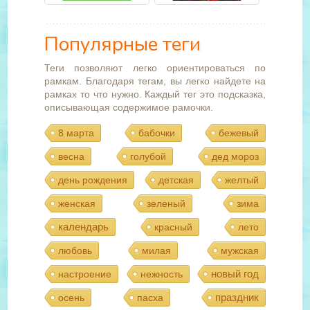
Популярные теги
Теги позволяют легко ориентироваться по
рамкам. Благодаря тегам, вы легко найдете на
рамках то что нужно. Каждый тег это подсказка,
описывающая содержимое рамочки.
8 марта
бабочки
бежевый
весна
голубой
дед мороз
день рождения
детская
желтый
женская
зеленый
зима
календарь
красный
лето
любовь
милая
мужская
новый год
настроение
нежность
праздник
осень
пасха